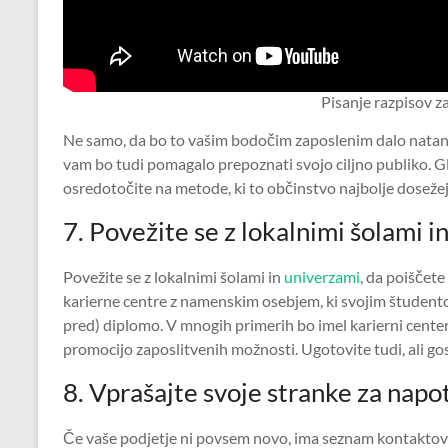
Pisanje razpisov z
Ne samo, da bo to vašim bodočim zaposlenim dalo natan
vam bo tudi pomagalo prepoznati svojo ciljno publiko. Gl
osredotočite na metode, ki to občinstvo najbolje dosežej
7. Povežite se z lokalnimi šolami i
Povežite se z lokalnimi šolami in
univerzami
, da poiščete
karierne centre z namenskim osebjem, ki svojim študento
pred) diplomo. V mnogih primerih bo imel karierni center
promocijo zaposlitvenih možnosti. Ugotovite tudi, ali gos
8. Vprašajte svoje stranke za napo
Če vaše podjetje ni povsem novo, ima seznam kontaktov s