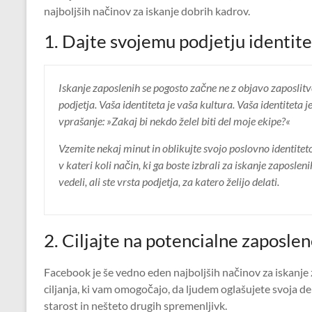
najboljših načinov za iskanje dobrih kadrov.
1. Dajte svojemu podjetju identit
Iskanje zaposlenih se pogosto začne ne z objavo zaposlit
podjetja. Vaša identiteta je vaša kultura. Vaša identiteta 
vprašanje: »Zakaj bi nekdo želel biti del moje ekipe?«
Vzemite nekaj minut in oblikujte svojo poslovno identiteto. 
v kateri koli način, ki ga boste izbrali za iskanje zaposle
vedeli, ali ste vrsta podjetja, za katero želijo delati.
2. Ciljajte na potencialne zaposl
Facebook je še vedno eden najboljših načinov za iskanje 
ciljanja, ki vam omogočajo, da ljudem oglašujete svoja d
starost in nešteto drugih spremenljivk.