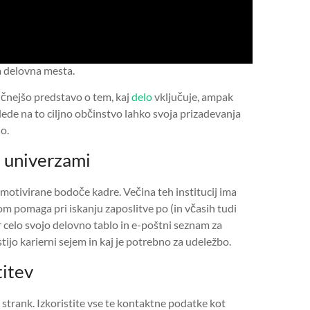
a delovna mesta.
čnejšo predstavo o tem, kaj
delo
vključuje, ampak
ede na to ciljno občinstvo lahko svoja prizadevanja
o.
n univerzami
 motivirane bodoče kadre. Večina teh institucij ima
m pomaga pri iskanju zaposlitve po (in včasih tudi
 celo svojo delovno tablo in e-poštni seznam za
tijo karierni sejem in kaj je potrebno za udeležbo.
titev
trank. Izkoristite vse te kontaktne podatke kot