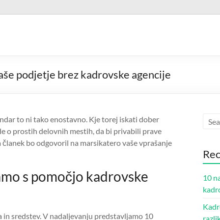
vaše podjetje brez kadrovske agencije
endar to ni tako enostavno. Kje torej iskati dober
e o prostih delovnih mestih, da bi privabili prave
a članek bo odgovoril na marsikatero vaše vprašanje
Rec
samo s pomočjo kadrovske
10 na
kadr
Kadro
asa in sredstev. V nadaljevanju predstavljamo 10
razli