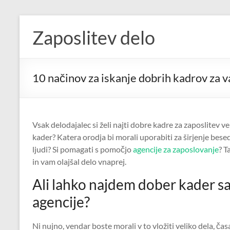
Skip
to
Zaposlitev delo
content
10 načinov za iskanje dobrih kadrov za 
Vsak delodajalec si želi najti dobre kadre za zaposlitev v
kader? Katera orodja bi morali uporabiti za širjenje besed
ljudi? Si pomagati s pomočjo
agencije za zaposlovanje
? T
in vam olajšal delo vnaprej.
Ali lahko najdem dober kader 
agencije?
Ni nujno, vendar boste morali v to vložiti veliko dela, č