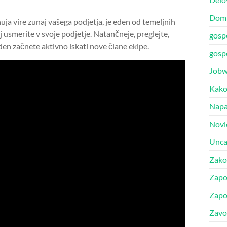
Dom 
 vire zunaj vašega podjetja, je eden od temeljnih
 usmerite v svoje podjetje. Natančneje, preglejte,
gosp
eden začnete aktivno iskati nove člane ekipe.
gosp
Jobw
Kako
Napak
Novi
Unca
Zako
Zapo
Zapo
Zavo