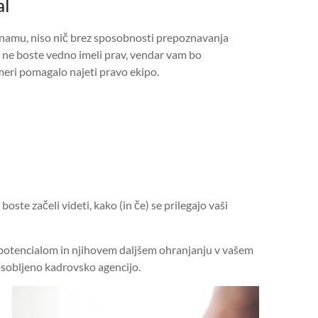
al
eznamu, niso nič brez sposobnosti prepoznavanja
 ne boste vedno imeli prav, vendar vam bo
meri pomagalo najeti pravo ekipo.
oste začeli videti, kako (in če) se prilegajo vaši
 potencialom in njihovem daljšem ohranjanju v vašem
osobljeno kadrovsko agencijo.