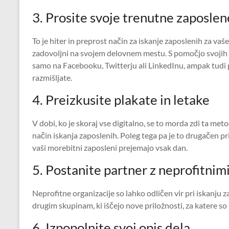
3. Prosite svoje trenutne zaposlene
To je hiter in preprost način za iskanje zaposlenih za vaše
zadovoljni na svojem delovnem mestu. S pomočjo svojih t
samo na Facebooku, Twitterju ali LinkedInu, ampak tudi p
razmišljate.
4. Preizkusite plakate in letake
V dobi, ko je skoraj vse digitalno, se to morda zdi ta meto
način iskanja zaposlenih. Poleg tega pa je to drugačen pr
vaši morebitni zaposleni prejemajo vsak dan.
5. Postanite partner z neprofitnim
Neprofitne organizacije so lahko odličen vir pri iskanju z
drugim skupinam, ki iščejo nove priložnosti, za katere so 
6. Izpopolnite svoj opis dela