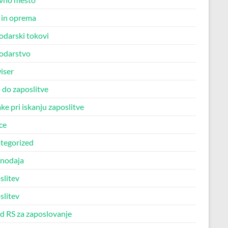
in oprema
odarski tokovi
odarstvo
iser
 do zaposlitve
e pri iskanju zaposlitve
ce
tegorized
nodaja
slitev
slitev
d RS za zaposlovanje