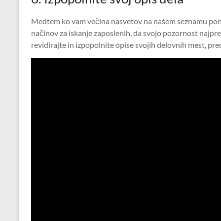
Medtem ko vam večina nasvetov na našem seznamu ponuja
načinov za iskanje zaposlenih, da svojo pozornost najprej
revidirajte in izpopolnite opise svojih delovnih mest, pr