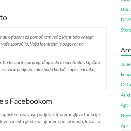
Udob
eto
DDV š
Sten
ve ali oglasom za pomoč temveč z identiteto vašega
je vaše sporočilo. Vaša identiteta je odgovor na
Arc
Ko to storite, se prepričajte, da to identiteto vključite
June
nih za vaše podjetje. Tako bodo bodoči zaposleni takoj
Febr
Octo
Augu
ene s Facebookom
Apri
zaposlenih za vaše podjetje. Ima zmogljive funkcije
Nove
elovna mesta glede na njihove sposobnosti, lokacijo,
Apri