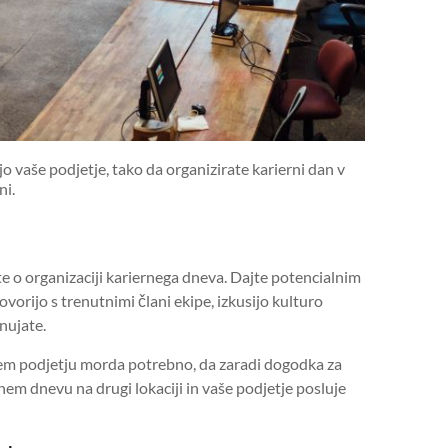
 vaše podjetje, tako da organizirate karierni dan v
ni.
te o organizaciji kariernega dneva. Dajte potencialnim
vorijo s trenutnimi člani ekipe, izkusijo kulturo
onujate.
em podjetju morda potrebno, da zaradi dogodka za
rnem dnevu na drugi lokaciji in vaše podjetje posluje