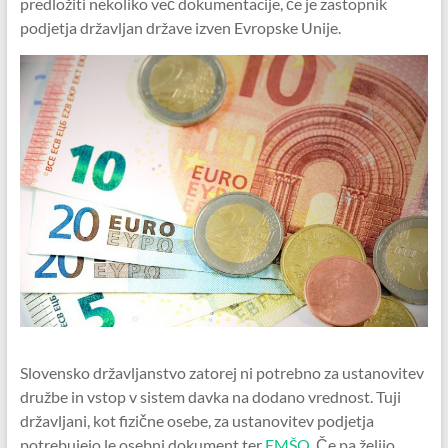
predložiti nekoliko več dokumentacije, če je zastopnik
podjetja državljan države izven Evropske Unije.
Slovensko državljanstvo zatorej ni potrebno za ustanovitev
družbe in vstop v sistem davka na dodano vrednost. Tuji
državljani, kot fizične osebe, za ustanovitev podjetja
potrebujejo le osebni dokument ter
EMŠO
. Če pa želijo