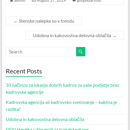
admin
August 27, 2019
gospodarstvo
←
Stenske nalepke so v trendu
Udobna in kakovostna delovna oblačila
→
Recent Posts
10 načinov za iskanje dobrih kadrov za vaše podjetje brez
kadrovske agencije
Kadrovska agencija ali kadrovsko svetovanje – kakšna je
razlika?
Udobna in kakovostna delovna oblačila
DDV številka v Sloveniji za tuje državljane