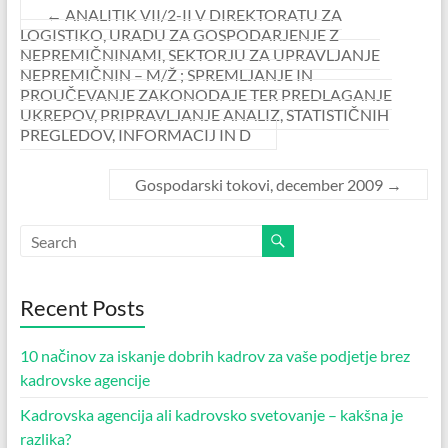
←
ANALITIK VII/2-II V DIREKTORATU ZA
LOGISTIKO, URADU ZA GOSPODARJENJE Z
NEPREMIČNINAMI, SEKTORJU ZA UPRAVLJANJE
NEPREMIČNIN – M/Ž ; SPREMLJANJE IN
PROUČEVANJE ZAKONODAJE TER PREDLAGANJE
UKREPOV, PRIPRAVLJANJE ANALIZ, STATISTIČNIH
PREGLEDOV, INFORMACIJ IN D
Gospodarski tokovi, december 2009
→
Recent Posts
10 načinov za iskanje dobrih kadrov za vaše podjetje brez
kadrovske agencije
Kadrovska agencija ali kadrovsko svetovanje – kakšna je
razlika?