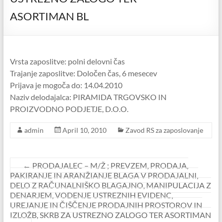
ASORTIMAN BL
Vrsta zaposlitve: polni delovni čas
Trajanje zaposlitve: Določen čas, 6 mesecev
Prijava je mogoča do: 14.04.2010
Naziv delodajalca: PIRAMIDA TRGOVSKO IN
PROIZVODNO PODJETJE, D.O.O.
admin
April 10, 2010
Zavod RS za zaposlovanje
←
PRODAJALEC – M/Ž ; PREVZEM, PRODAJA,
PAKIRANJE IN ARANŽIANJE BLAGA V PRODAJALNI,
DELO Z RAČUNALNIŠKO BLAGAJNO, MANIPULACIJA Z
DENARJEM, VODENJE USTREZNIH EVIDENC,
UREJANJE IN ČIŠČENJE PRODAJNIH PROSTOROV IN
IZLOŽB, SKRB ZA USTREZNO ZALOGO TER ASORTIMAN