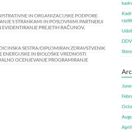
kadr
Kadro
NISTRATIVNE IN ORGANIZACIJSKE PODPORE
razli
NJE S STRANKAMI IN POSLOVNIMI PARTNERJI
N EVIDENTIRANJE PREJETIH RAČUNOV,
Udob
DDV š
EDICINSKA SESTRA/DIPLOMIRAN ZDRAVSTVENIK
Sten
E ENERGIJSKE IN BIOLOŠKE VREDNOSTI
ZUALNO OCENJEVANJE PROGRAMIRANJE
Arc
June
Febr
Octo
Augu
Apri