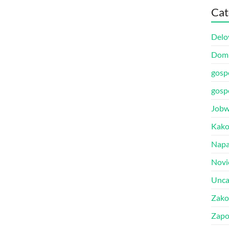
Cat
Delo
Dom 
gosp
gosp
Jobw
Kako
Napak
Novi
Unca
Zako
Zapo