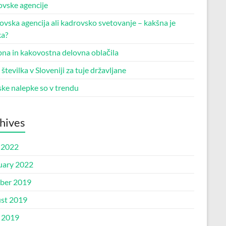
ovske agencije
vska agencija ali kadrovsko svetovanje – kakšna je
ka?
na in kakovostna delovna oblačila
tevilka v Sloveniji za tuje državljane
ske nalepke so v trendu
hives
 2022
uary 2022
ber 2019
st 2019
l 2019