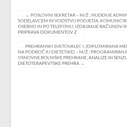
←
POSLOVNI SEKRETAR – M/Ž ; NUDENJE ADMI
SODELAVCEM IN VODSTVU PODJETJA, KOMUNICIRA
OSEBNO IN PO TELEFONU, IZDAJANJE RAČUNOV I
PRIPRAVA DOKUMENTOV Z
PREHRANSKI SVETOVALEC I. (DIPLOMIRANA M
NA PODROČJU DIETETIKE) – M/Ž ; PROGRAMIRANJ
OSNOVNE BOLNIŠKE PREHRANE, ANALIZE IN SEN
DIETOTERAPEVTSKE PREHRA
→