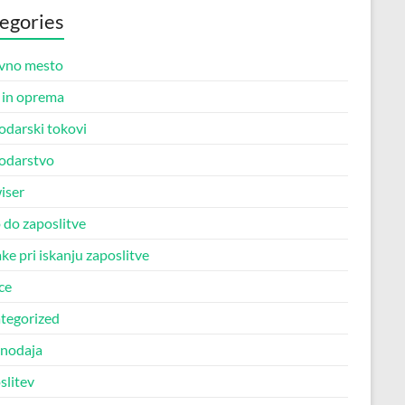
egories
vno mesto
in oprema
odarski tokovi
odarstvo
iser
 do zaposlitve
e pri iskanju zaposlitve
ce
tegorized
nodaja
slitev